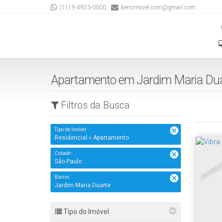
(11) 9 4923-0000
bemimovel.com@gmail.com
Apartamento em Jardim Maria Duar
Filtros da Busca
Tipo de Imóvel:
Residencial » Apartamento
ESTAÇÃ
Cidade:
São Paulo
Bairro:
Jardim Maria Duarte
Tipo do Imóvel