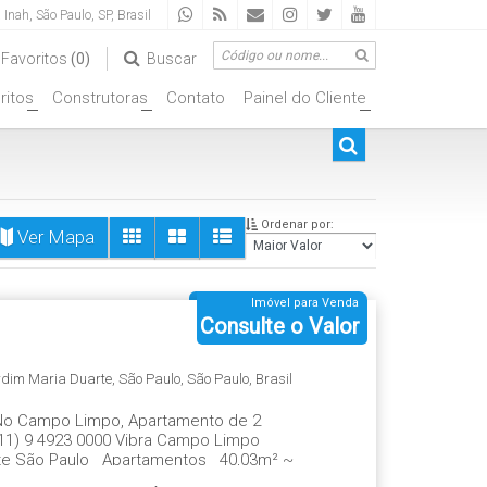
a Inah
,
São Paulo
,
SP
,
Brasil
Favoritos
(0)
Buscar
ritos
Construtoras
Contato
Painel do Cliente
+
+
+
Ordenar por:
Ver Mapa
Imóvel para Venda
Consulte o Valor
rdim Maria Duarte
,
São Paulo
,
São Paulo
,
Brasil
No Campo Limpo, Apartamento de 2
11) 9 4923 0000 Vibra Campo Limpo
arte São Paulo Apartamentos 40,03m² ~
 Churrasqueira Academia Salão de