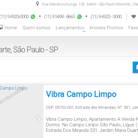
Rua Mandissununga
,
102
,
Metrô - São Paulo Morumbi
,
Vil
(11) 9 4923-0000
(11) 9 5499 - 8665
(11) 9 4923 - 0000
Home
Quem somos
Lançamentos
Imóveis Prontos
Favo
+
te, São Paulo - SP
O VILA SÔNIA
Vibra Campo Limpo
CEP: 05752-001
,
Estrada dos Mirandas
,
N°:
531
,
Ja
Vibra Campo Limpo, Apartamento A Venda 
Dorms. No Campo Limpo São Paulo, Ligue (
Estrada Dos Miranda 531, Jardim Maria Du
41,91m² 2 Dorms. Áreas Comuns E De Lazer