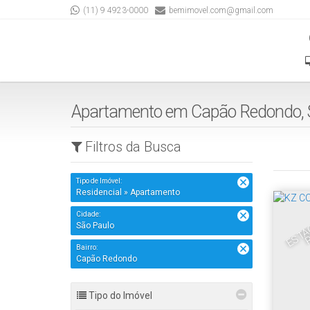
(11) 9 4923-0000
bemimovel.com@gmail.com
Apartamento em Capão Redondo, S
Filtros da Busca
Tipo de Imóvel:
Residencial » Apartamento
Cidade:
São Paulo
Bairro:
Capão Redondo
Tipo do Imóvel