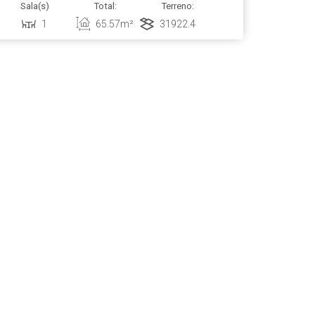
Sala(s)
Total:
Terreno:
.
1
65
.57
m²
31922
.44
m²