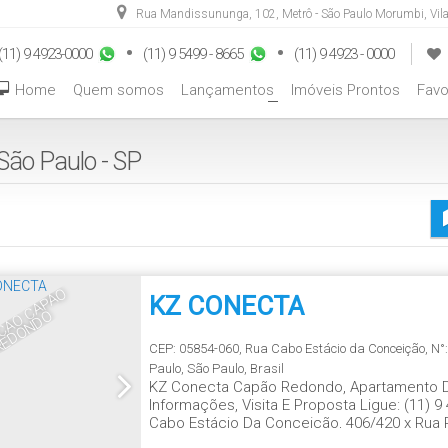
Rua Mandissununga
,
102
,
Metrô - São Paulo Morumbi
,
Vil
(11) 9 4923-0000
(11) 9 5499 - 8665
(11) 9 4923 - 0000
Home
Quem somos
Lançamentos
Imóveis Prontos
Favo
+
ão Paulo - SP
E
S
T
A
Ç
Ã
O
C
A
P
Ã
O
R
E
D
O
N
D
KZ CONECTA
O
CEP: 05854-060
,
Rua Cabo Estácio da Conceição
,
N°
Paulo
,
São Paulo
,
Brasil
KZ Conecta Capão Redondo, Apartamento De
Informações, Visita E Proposta Ligue: (11)
Cabo Estácio Da Conceição, 406/420 x Rua P
Capão Redondo 🛍️Shopping Campo Limpo 