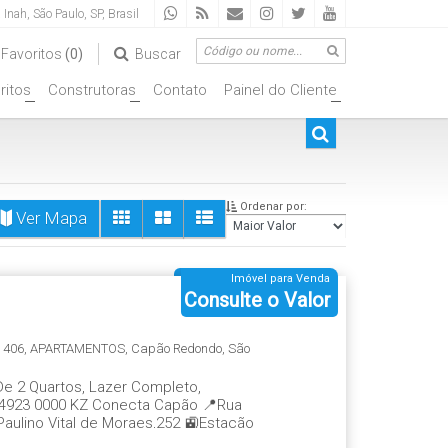
a Inah
,
São Paulo
,
SP
,
Brasil
Favoritos
(0)
Buscar
ritos
Construtoras
Contato
Painel do Cliente
+
+
+
Ordenar por:
Ver Mapa
Imóvel para Venda
Consulte o Valor
:
406
,
APARTAMENTOS
,
Capão Redondo
,
São
 2 Quartos, Lazer Completo,
 9 4923 0000 KZ Conecta Capão 📍Rua
aulino Vital de Moraes,252 🚉Estação
🏢Apartamento 🛌2 Quartos 📐36,6 m²