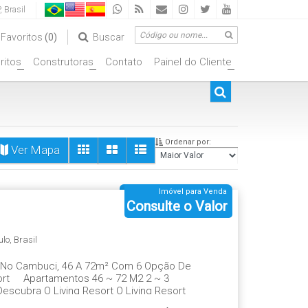
,
Brasil
Favoritos
(0)
Buscar
ritos
Construtoras
Contato
Painel do Cliente
+
+
+
Ordenar por:
Ver Mapa
Imóvel para Venda
Consulte o Valor
ulo
,
Brasil
s. No Cambuci, 46 A 72m² Com 6 Opção De
esort Apartamentos 46 ~ 72 M2 2 ~ 3
escubra O Living Resort O Living Resort
 plantas e um lazer completo em mais de