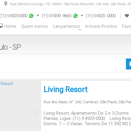
Rua Mandissununga
,
102
,
Metrô - São Paulo Morumbi
,
Vila Inah
,
São Paulo
,
SP
(11) 9 4923-0000
(11) 9 5499 - 8665
(11) 9 4923 - 0000
Home
Quem somos
Lançamentos
Imóveis Prontos
Favo
+
lo - SP
Living Resort
Rua dos Alpes
,
N°:
240
,
Cambuci
,
São Paulo
,
São Pa
Living Resort, Apartamento De 2 e 3 Dorm
Plantas, Ligue: (11) 9 4923 0000 Living R
Dorms. 1 ~ 2 Vagas Terreno De 11.592 M2 D
conta com muita área verde, 06 opções de