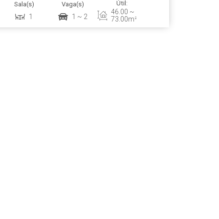
Útil:
Sala(s)
Vaga(s)
Terreno:
ercial...
46
.00
~
1
1 ~ 2
11562
.00
m²
73
.00
m²