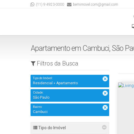
(11) 9 4923-0000
bemimovel.com@gmail.com
Apartamento em Cambuci, São Pau
Filtros da Busca
Tipo de Imóvel:
Residencial » Apartamento
Cidade:
São Paulo
Bairro:
Cambuci
Tipo do Imóvel