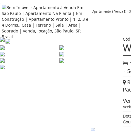
Apartamento à Venda Em Sã
Cód
W
~ 5
Ru
Pau
Ve
Aceit
Det
Gou