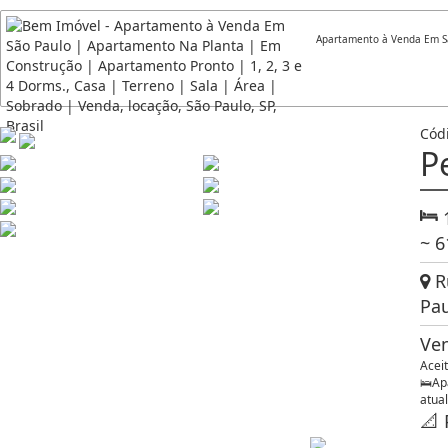
Apartamento à Venda Em Sã
Cód
P
~ 6
Ru
Pau
Ve
Acei
🛌Ap
atua
📐 