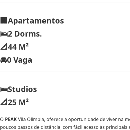
🏢Apartamentos
🛌2 Dorms.
📐44 M²
🚘0 Vaga
🛌Studios
📐25 M²
O
PEAK
Vila Olímpia, oferece a oportunidade de viver na m
poucos passos de distância, com fácil acesso às principais