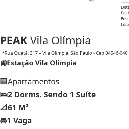
Det
Pet 
Fest
Loca
PEAK
Vila Olímpia
📍Rua Quatá, 317 – Vila Olímpia, São Paulo - Cep 04546-040
🚉Estação Vila Olimpia
🏢Apartamentos
🛌2 Dorms. Sendo 1 Suíte
📐61 M²
🚘1 Vaga