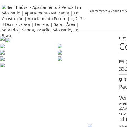
Apartamento à Venda Em Sã
Cód
C
33
Ru
Pau
Ve
Aceit
📐Ap
valor
📐 
Neg