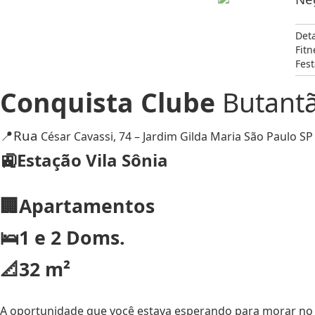
Det
Fitn
Fest
Conquista Clube
Butant
📍Rua
César Cavassi, 74 – Jardim Gilda Maria São Paulo SP 
🚉Estação Vila Sônia
🏢Apartamentos
🛌1 e 2 Doms.
📐32 m²
A oportunidade que você estava esperando para morar no